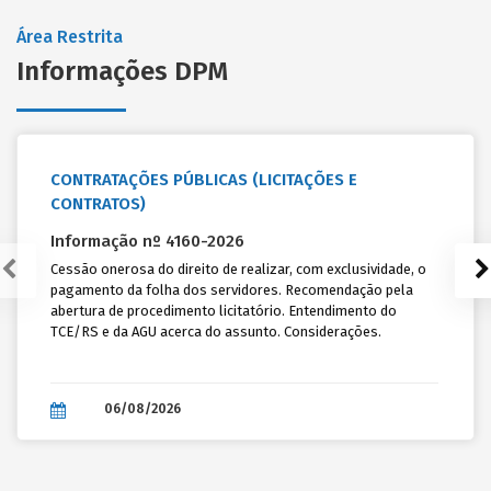
Início: 18/08/2026
Área Restrita
Fim: 19/08/2026
Informações DPM
PRESENCIAL -
PORTO ALEGRE
Conselho Municipal de Assistência Social: O Novo Marco da
Resolução CNAS/MDS nº 202/2025: Controle Social do Bolsa
Família e do Cadastro Único
CONTRATAÇÕES PÚBLICAS (LICITAÇÕES E
CONTRATOS)
Cleusa Kereski
Início: 19/08/2026
Informação nº 4160-2026
Fim: 19/08/2026
Cessão onerosa do direito de realizar, com exclusividade, o
pagamento da folha dos servidores. Recomendação pela
abertura de procedimento licitatório. Entendimento do
Conheça todos os cursos
TCE/RS e da AGU acerca do assunto. Considerações.
06/08/2026