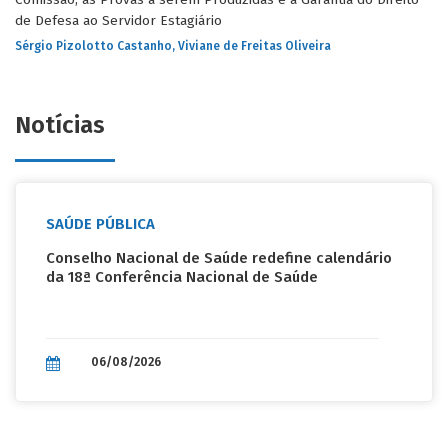
de Defesa ao Servidor Estagiário
Sérgio Pizolotto Castanho, Viviane de Freitas Oliveira
Início: 10/08/2026
Fim: 11/08/2026
Notícias
EAD -
TRANSMISSÃO ON-LINE
Curso On-line: Lei Federal nº 13.019/2014 para Iniciantes: noções
gerais e aplicação prática
Sandra Ely Schimitt
SAÚDE PÚBLICA
Início: 11/08/2026
Conselho Nacional de Saúde redefine calendário
Fim: 12/08/2026
da 18ª Conferência Nacional de Saúde
PRESENCIAL -
PORTO ALEGRE
Reforma Tributária: CIB e SINTER. O Cadastro Imobiliário Urbano
à luz da Lei Complementar nº 214/2025 e normas correlatas.
06/08/2026
Procedimentos administrativos
Vanderlei Salazar Fagundes Rocha
Início: 11/08/2026