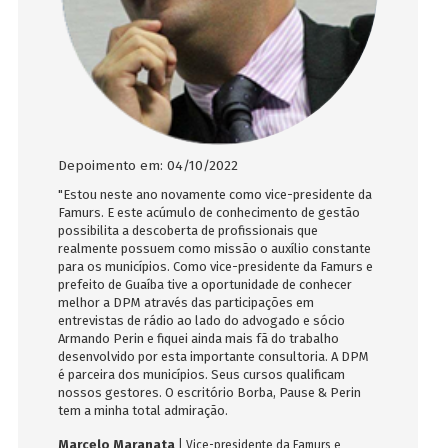
Depoimento em: 04/10/2022
Depoimen
binou
"Estou neste ano novamente como vice-presidente da
"A DPM est
ópolis,
Famurs. E este acúmulo de conhecimento de gestão
jurídica d
lmente
possibilita a descoberta de profissionais que
decisões e
ossa
realmente possuem como missão o auxílio constante
elaboração
iços
para os municípios. Como vice-presidente da Famurs e
questiona
pois
prefeito de Guaíba tive a oportunidade de conhecer
sempre bom
ectos
melhor a DPM através das participações em
em Porto 
ma real
entrevistas de rádio ao lado do advogado e sócio
ótimos pro
combina
Armando Perin e fiquei ainda mais fã do trabalho
Evandro 
desenvolvido por esta importante consultoria. A DPM
imos
é parceira dos municípios. Seus cursos qualificam
nossos gestores. O escritório Borba, Pause & Perin
tem a minha total admiração.
Marcelo Maranata
| Vice-presidente da Famurs e