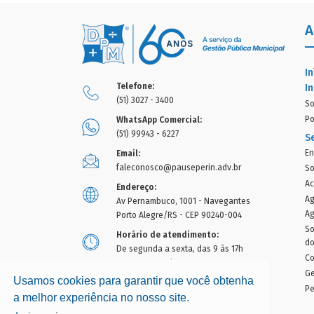
A
In
Telefone:
In
(51) 3027 - 3400
So
Po
WhatsApp Comercial:
(51) 99943 - 6227
S
En
Email:
faleconosco@pauseperin.adv.br
So
Ac
Endereço:
Ag
Av Pernambuco, 1001 - Navegantes
Ag
Porto Alegre/RS - CEP 90240-004
So
Horário de atendimento:
d
De segunda a sexta, das 9 às 17h
Co
exceto nas quintas em que o
Ge
atendimento encerra às 16h
Usamos cookies para garantir que você obtenha
Pe
a melhor experiência no nosso site.