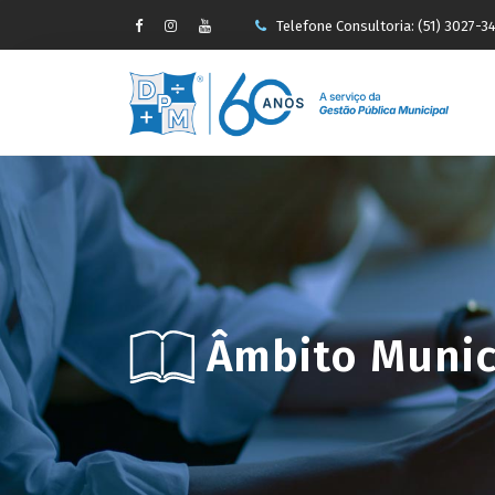
Telefone Consultoria: (51) 3027-3
-->
faleconosco@pauseperin.adv.br
Âmbito Munic