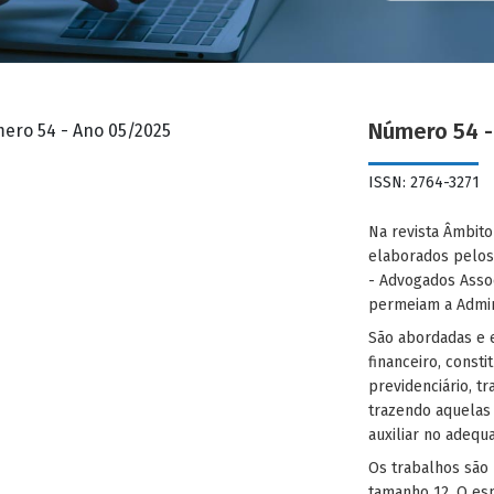
Número 54 -
ISSN: 2764-3271
Na revista Âmbito
elaborados pelos 
- Advogados Asso
permeiam a Admini
São abordadas e e
financeiro, consti
previdenciário, tr
trazendo aquelas
auxiliar no adequ
Os trabalhos são 
tamanho 12. O esp