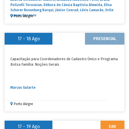
Polizelli Torossian, Débora de Cássia Baptista Almeida, Elisa
Scherer Rosenberg Barqui, Júnior Conrad, Léris Camarãn, Orlin
Ivanov Goranov
Porto Alegre
17 - 18
Ago
PRESENCIAL
Capacitação para Coordenadores de Cadastro Único e Programa
Bolsa Família: Noções Gerais
Marcus Gularte
Porto Alegre
17 - 19
Ago
EAD