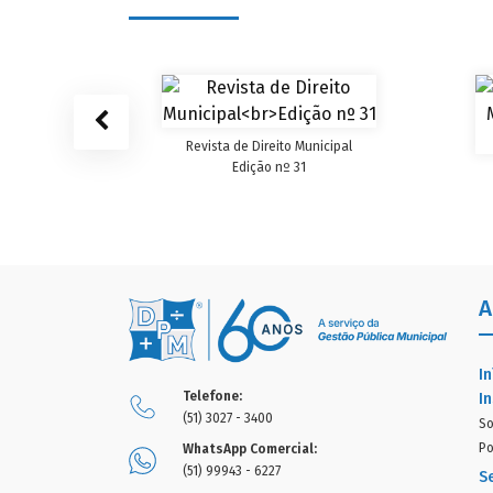
cipal
Revista de Direito Municipal
Edição nº 31
A
In
Telefone:
In
(51) 3027 - 3400
So
Po
WhatsApp Comercial:
(51) 99943 - 6227
S