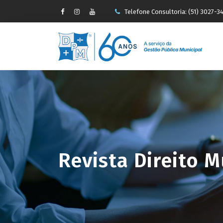
Telefone Consultoria: (51) 3027-3
-->
faleconosco@pauseperin.adv.br
Revista Direito M