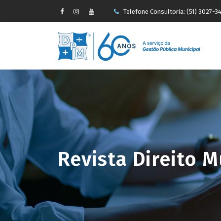
Telefone Consultoria: (51) 3027-3
-->
faleconosco@pauseperin.adv.br
Revista Direito M