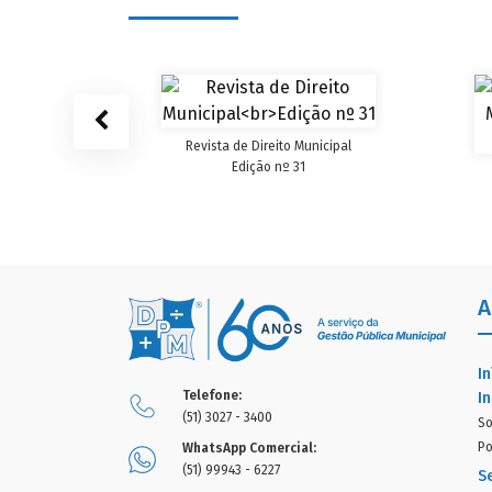
cipal
Revista de Direito Municipal
Edição nº 31
A
In
Telefone:
In
(51) 3027 - 3400
So
Po
WhatsApp Comercial:
(51) 99943 - 6227
S