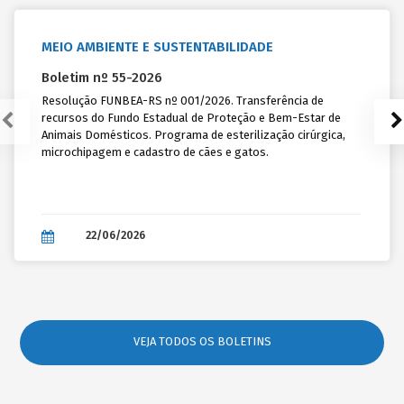
Subsídio dos agentes políticos na jurisprudência do STF:
parâmetros, limites e riscos para os municípios
MEIO AMBIENTE E SUSTENTABILIDADE
Gabriele Valgoi, Júlio César Fucilini Pause
Boletim nº 55-2026
Início: 17/08/2026
Resolução FUNBEA-RS nº 001/2026. Transferência de
Fim: 18/08/2026
recursos do Fundo Estadual de Proteção e Bem-Estar de
Animais Domésticos. Programa de esterilização cirúrgica,
PRESENCIAL -
PORTO ALEGRE
microchipagem e cadastro de cães e gatos.
Capacitação para Coordenadores de Cadastro Único e Programa
Bolsa Família: Noções Gerais
Marcus Gularte
Início: 17/08/2026
22/06/2026
Fim: 18/08/2026
EAD -
TRANSMISSÃO ON-LINE
Curso On-line: Procedimentos no Departamento de Recursos
Humanos de Órgão Público: o dia a dia e as obrigações a serem
VEJA TODOS OS BOLETINS
atendidas
Júlio César Fucilini Pause, Renée Cristina Herlin Ritter, Tatiana Matte
de Azevedo