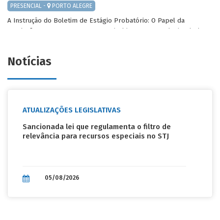
PRESENCIAL -
PORTO ALEGRE
A Instrução do Boletim de Estágio Probatório: O Papel da
Comissão, as Provas a serem Produzidas e a Garantia do Direito
de Defesa ao Servidor Estagiário
Sérgio Pizolotto Castanho, Viviane de Freitas Oliveira
Notícias
Início: 10/08/2026
Fim: 11/08/2026
PRESENCIAL -
PORTO ALEGRE
ATUALIZAÇÕES LEGISLATIVAS
Controle Tradicional e Simplificado de Bens Públicos
Sancionada lei que regulamenta o filtro de
Mara Backes
relevância para recursos especiais no STJ
Início: 10/08/2026
Fim: 11/08/2026
EAD -
TRANSMISSÃO ON-LINE
05/08/2026
Curso On-line: Lei Federal nº 13.019/2014 para Iniciantes: noções
gerais e aplicação prática
Sandra Ely Schimitt