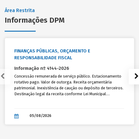
Início: 17/08/2026
Área Restrita
Fim: 19/08/2026
Informações DPM
EAD -
TRANSMISSÃO ON-LINE
Curso On-line: Financiamento da Educação e SIOPE: como aplicar
os principais recursos vinculados da educação e operacionalizar o
Siope diante dos novos entendimentos do TCE-RS, STN e
FINANÇAS PÚBLICAS, ORÇAMENTO E
considerando a EC nº 135/2024 (Fundeb – ETI)
RESPONSABILIDADE FISCAL
Amanda Zenato Tronco Diedrich, Taiana Silveira Barbosa Noronha
Informação nº 4144-2026
Início: 18/08/2026
Concessão remunerada de serviço público. Estacionamento
Fim: 19/08/2026
rotativo pago. Valor de outorga. Receita orçamentária
patrimonial. Inexistência de caução ou depósito de terceiros.
Destinação legal da receita conforme Lei Municipal.
Conheça todos os cursos
Considerações.
05/08/2026