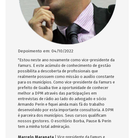
Depoimento em: 04/10/2022
Depoimen
binou
"Estou neste ano novamente como vice-presidente da
"A DPM est
ópolis,
Famurs. E este acúmulo de conhecimento de gestão
jurídica d
lmente
possibilita a descoberta de profissionais que
decisões e
ossa
realmente possuem como missão o auxílio constante
elaboração
iços
para os municípios. Como vice-presidente da Famurs e
questiona
pois
prefeito de Guaíba tive a oportunidade de conhecer
sempre bom
ectos
melhor a DPM através das participações em
em Porto 
ma real
entrevistas de rádio ao lado do advogado e sócio
ótimos pro
combina
Armando Perin e fiquei ainda mais fã do trabalho
Evandro 
desenvolvido por esta importante consultoria. A DPM
imos
é parceira dos municípios. Seus cursos qualificam
nossos gestores. O escritório Borba, Pause & Perin
tem a minha total admiração.
Marcelo Maranata
| Vice-presidente da Famurs e